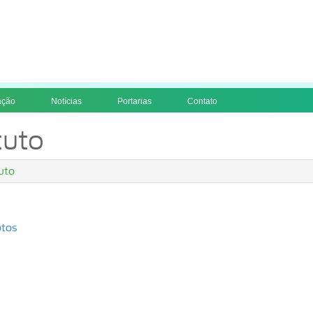
ação
Notícias
Portarias
Contato
tuto
tuto
otos