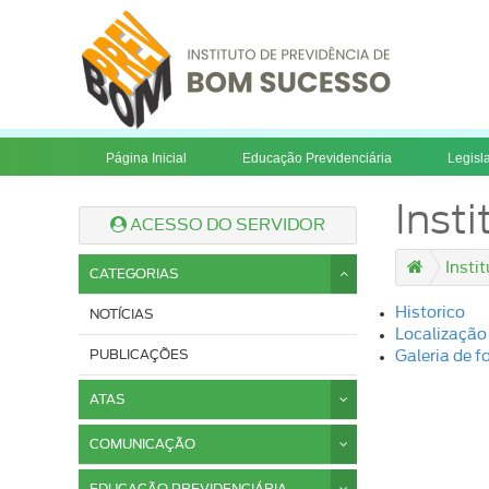
Página Inicial
Educação Previdenciária
Legisl
Insti
ACESSO DO SERVIDOR
Insti
CATEGORIAS
Historico
NOTÍCIAS
Localização
PUBLICAÇÕES
Galeria de f
ATAS
COMUNICAÇÃO